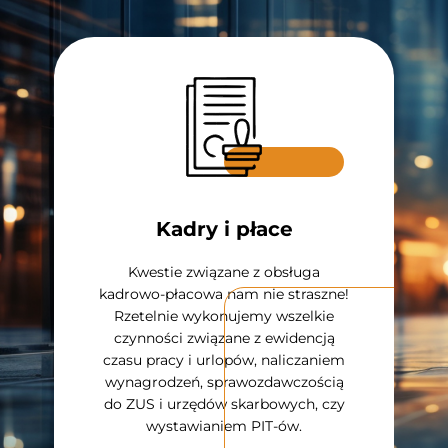
Dor
Kadry i płace
Gubi
Kwestie związane z obsługa
profe
kadrowo-płacowa nam nie straszne!
optym
Rzetelnie wykonujemy wszelkie
f
czynności związane z ewidencją
dyspo
czasu pracy i urlopów, naliczaniem
wsparci
wynagrodzeń, sprawozdawczością
do ZUS i urzędów skarbowych, czy
wystawianiem PIT-ów.