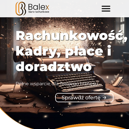
Rachunkowość,
kadry, płace i
doradztwo
Pełne wsparcie dla Twojego biznesu
Sprawdź ofertę