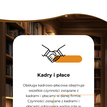
Kadry i płace
Dor
Obsługa kadrowo-płacowa obejmuje
arcza
Nasi f
wszelkie czynności związane z
wości.
d
kadrami i płacami w danej firmie.
liczają
podmi
odów i
t
Czynności związane z kadrami i
onej
dor
płacami odgrywają ważną rolę w