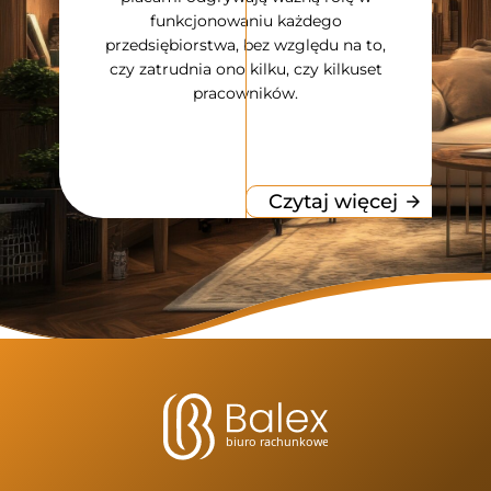
docho
funkcjonowaniu każdego
fiz
przedsiębiorstwa, bez względu na to,
po
czy zatrudnia ono kilku, czy kilkuset
pracowników.
 więcej
Czytaj więcej